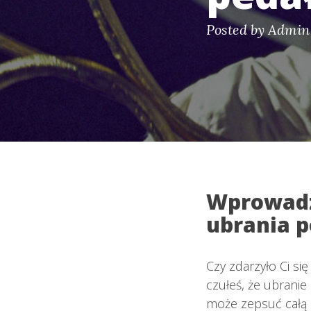
Posted by
Admin
Wprowadz
ubrania p
Czy zdarzyło Ci się
czułeś, że ubranie
może zepsuć całą 