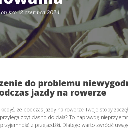
on śro 12 czerwca 2024
enie do problemu niewygod
odczas jazdy na rowerze
 kiedyś, że podczas jazdy na rowerze Twoje stopy zaczęły
 przylega zbyt ciasno do ciała? To naprawdę nieprzyjem
przyjemność z przejażdżki. Dlatego warto zwrócić uwa