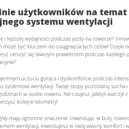
pinie użytkowników na temat
jnego systemu wentylacji
e i lepszej wydajności podczas jazdy na rowerze? Inno
ch może być kluczem do osiągnięcia tych celów! Dzięk
sz cieszyć się świeżym powietrzem podczas każdego p
acyjnie?
yjemnym uczuciu gorąca i dyskomforcie podczas intens
u systemowi wentylacji, Twoje stopy pozostaną sucha i
odzinach w siodle roweru. Nie czujesz, jakbyś walczył 
rzysz kolejne kilometry!
egóły mają ogromne znaczenie. Inwestując w buty rower
emem wentylacji, inwestujesz w swój własny komfort i w