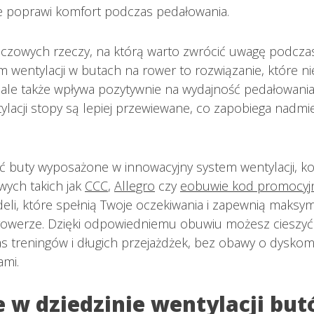
e poprawi komfort podczas pedałowania.
luczowych rzeczy, na którą warto zwrócić uwagę podczas
 wentylacji w butach na rower to rozwiązanie, które ni
 ale także wpływa pozytywnie na wydajność pedałowania.
ylacji stopy są lepiej przewiewane, co zapobiega nadm
źć buty wyposażone w innowacyjny system wentylacji, kon
wych takich jak
CCC
,
Allegro
czy
eobuwie kod promocyj
eli, które spełnią Twoje oczekiwania i zapewnią maksy
rowerze. Dzięki odpowiedniemu obuwiu możesz cieszyć 
 treningów i długich przejażdżek, bez obawy o dyskom
ami.
 w dziedzinie wentylacji bu