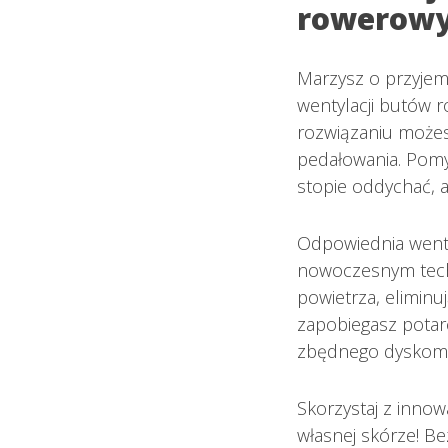
rowerow
Marzysz o przyjem
wentylacji butów 
rozwiązaniu możesz
pedałowania. Pomyś
stopie oddychać, 
Odpowiednia wentyl
nowoczesnym tech
powietrza, eliminu
zapobiegasz potarc
zbędnego dyskomfo
Skorzystaj z innow
własnej skórze! B