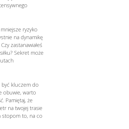
ntensywnego
 mniejsze ryzyko
ystnie na dynamikę
. Czy zastanawiałeś
ysiłku? Sekret może
butach
e być kluczem do
e obuwie, warto
. Pamiętaj, że
tr na twojej trasie
im stopom to, na co