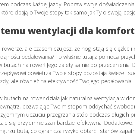
rtem podczas każdej jazdy. Popraw swoje doświadczenia
 które dbają o Twoje stopy tak samo jak Ty o swoją pasj
stemu wentylacji dla komfort
rowerze, ale czasem czujesz, że nogi stają się ciężkie i 
ydajności pedałowania? To właśnie tutaj z pomocą przyc
w butach na rower! Jego zalety są nie do przecenienia. D
epływowi powietrza Twoje stopy pozostają świeże i su
azdy, ale również na efektywność Twojego pedałowania.
 w butach na rower działa jak naturalna wentylacja w 
a zewnątrz, pozwalając Twoim stopom oddychać swobodn
zyjemnym uczuciu przegrzania stóp podczas długich pr
taje się przyjemniejsza i bardziej efektywna. Dodatkowo,
ętrzu buta, co ogranicza ryzyko obtarć i stanów zapaln