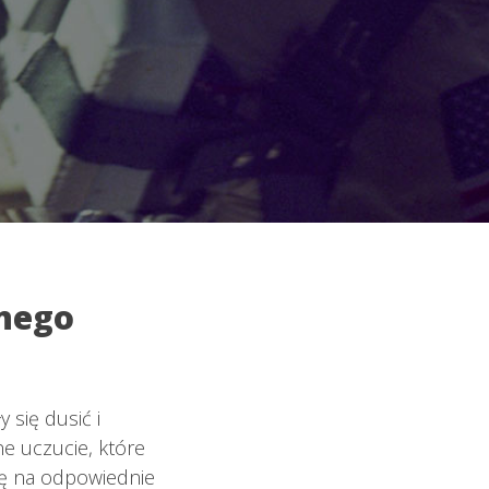
nego
 się dusić i
ne uczucie, które
gę na odpowiednie