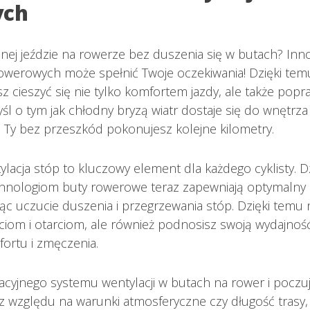
ych
nej jeździe na rowerze bez duszenia się w butach? Inn
rowerowych może spełnić Twoje oczekiwania! Dzięki te
 cieszyć się nie tylko komfortem jazdy, ale także pop
l o tym jak chłodny bryzą wiatr dostaje się do wnętrza
a Ty bez przeszkód pokonujesz kolejne kilometry.
acja stóp to kluczowy element dla każdego cyklisty. Dz
nologiom buty rowerowe teraz zapewniają optymalny 
jąc uczucie duszenia i przegrzewania stóp. Dzięki temu n
iom i otarciom, ale również podnosisz swoją wydajność 
rtu i zmęczenia.
acyjnego systemu wentylacji w butach na rower i poczuj
ez względu na warunki atmosferyczne czy długość trasy