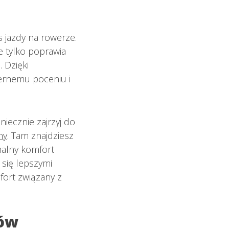
 jazdy na rowerze.
e tylko poprawia
 Dzięki
iernemu poceniu i
iecznie zajrzyj do
ny
. Tam znajdziesz
malny komfort
się lepszymi
fort związany z
tów