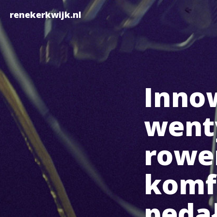
renekerkwijk.nl
Inno
wenty
rower
komfo
peda