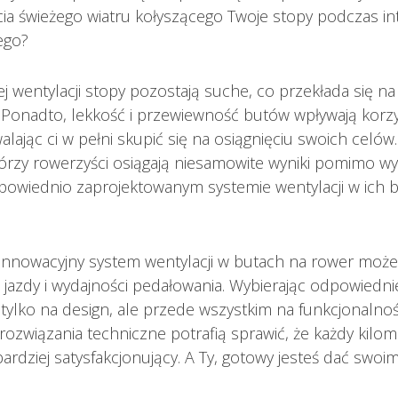
ia świeżego wiatru kołyszącego Twoje stopy podczas i
ego?
j wentylacji stopy pozostają suche, co przekłada się na
y. Ponadto, lekkość i przewiewność butów wpływają korz
lając ci w pełni skupić się na osiągnięciu swoich celów
tórzy rowerzyści osiągają niesamowite wyniki pomimo w
dpowiednio zaprojektowanym systemie wentylacji w ich 
- innowacyjny system wentylacji w butach na rower moż
jazdy i wydajności pedałowania. Wybierając odpowiedni
tylko na design, ale przede wszystkim na funkcjonalność
rozwiązania techniczne potrafią sprawić, że każdy kilome
 bardziej satysfakcjonujący. A Ty, gotowy jesteś dać swo