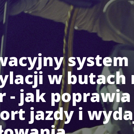
wacyjny system
lacji w butach
 - jak poprawia
rt jazdy i wyda
łowania