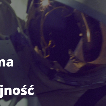
 na
jność