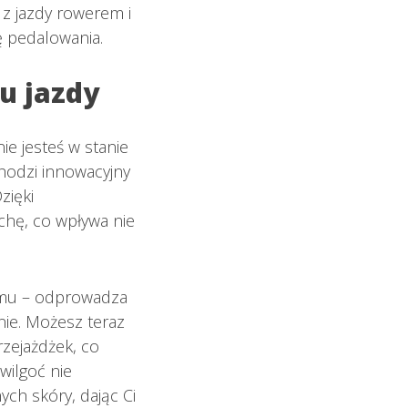
 z jazdy rowerem i
ę pedalowania.
u jazdy
nie jesteś w stanie
hodzi innowacyjny
zięki
chę, co wpływa nie
domu – odprowadza
ie. Możesz teraz
zejażdżek, co
 wilgoć nie
ych skóry, dając Ci