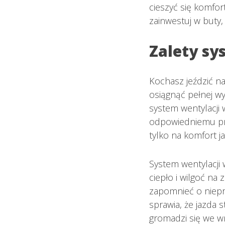
cieszyć się komfo
zainwestuj w buty,
Zalety sy
Kochasz jeździć na 
osiągnąć pełnej w
system wentylacji 
odpowiedniemu prz
tylko na komfort j
System wentylacji
ciepło i wilgoć n
zapomnieć o niepr
sprawia, że jazda s
gromadzi się we wn