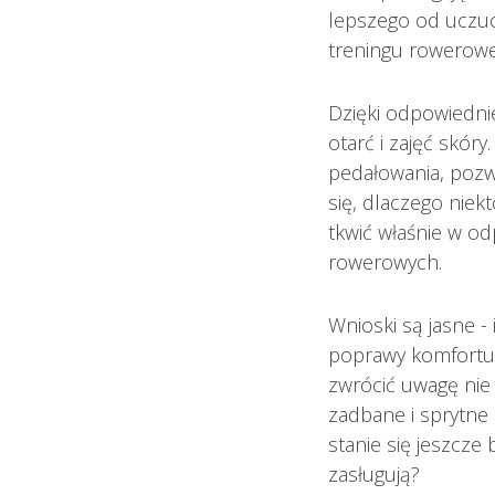
lepszego od uczuc
treningu rowerow
Dzięki odpowiednie
otarć i zajęć skór
pedałowania, pozwa
się, dlaczego niek
tkwić właśnie w o
rowerowych.
Wnioski są jasne 
poprawy komfortu 
zwrócić uwagę nie 
zadbane i sprytne 
stanie się jeszcze
zasługują?