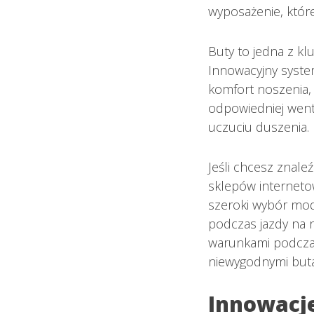
wyposażenie, któr
Buty to jedna z k
Innowacyjny system
komfort noszenia,
odpowiedniej went
uczuciu duszenia.
Jeśli chcesz znale
sklepów interneto
szeroki wybór mod
podczas jazdy na 
warunkami podczas
niewygodnymi but
Innowacje