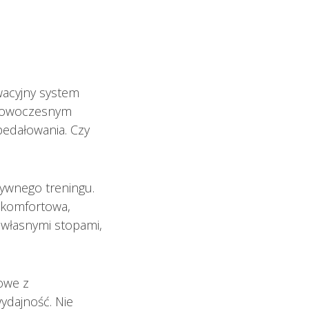
wacyjny system
i nowoczesnym
edałowania. Czy
ywnego treningu.
 komfortowa,
z własnymi stopami,
owe z
ydajność. Nie