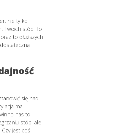
r, nie tylko
rt Twoich stóp. To
coraz to dłuższych
e dostateczną
dajność
tanowić się nad
ylacja ma
winno nas to
grzaniu stóp, ale
Czy jest coś