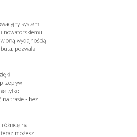
owacyjny system
mu nowatorskiemu
rawioną wydajnością
 buta, pozwala
ięki
przepływ
ie tylko
na trasie - bez
 różnicę na
, teraz możesz