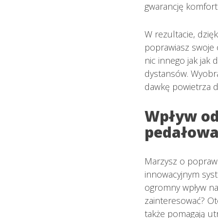
gwarancję komfort
W rezultacie, dzię
poprawiasz swoje o
nic innego jak jak
dystansów. Wyobraź
dawkę powietrza do
Wpływ od
pedałowa
Marzysz o poprawi
innowacyjnym syst
ogromny wpływ na 
zainteresować? Otó
także pomagają ut