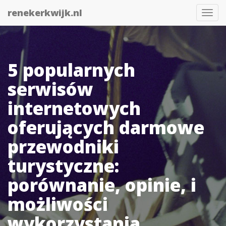
renekerkwijk.nl
Togg
navi
5 popularnych
serwisów
internetowych
oferujących darmowe
przewodniki
turystyczne:
porównanie, opinie, i
możliwości
wykorzystania